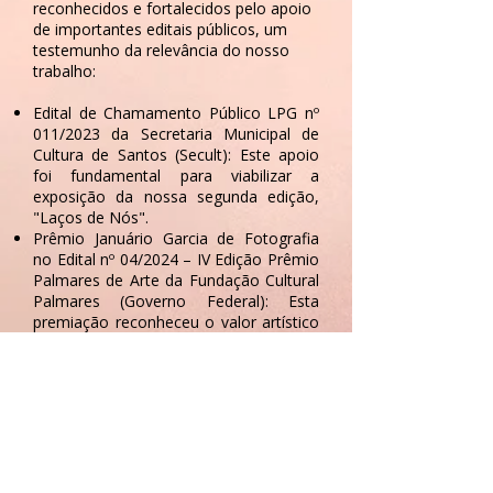
reconhecidos e fortalecidos pelo apoio
de importantes editais públicos, um
testemunho da relevância do nosso
trabalho:
Edital de Chamamento Público LPG nº
011/2023 da Secretaria Municipal de
Cultura de Santos (Secult): Este apoio
foi fundamental para viabilizar a
exposição da nossa segunda edição,
"Laços de Nós".
Prêmio Januário Garcia de Fotografia
no Edital nº 04/2024 – IV Edição Prêmio
Palmares de Arte da Fundação Cultural
Palmares (Governo Federal): Esta
premiação reconheceu o valor artístico
e social do projeto e obra Africanitude
013 em âmbito nacional, conquistando
o 4º lugar na categoria entre 100
projetos fotográficos selecionados,
estando entre os 10 primeiros
colocados a receber premiação.
Todos esses apoios – institucionais, de